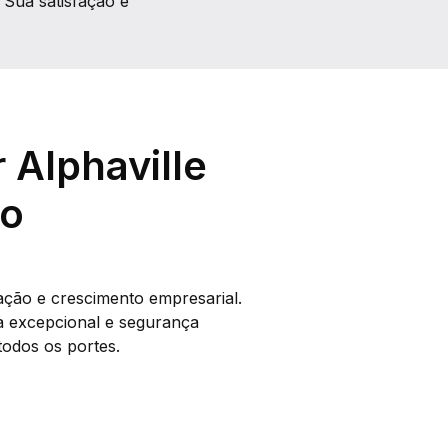
 Sua satisfação é
 Alphaville
ço
ação e crescimento empresarial.
da excepcional e segurança
todos os portes.