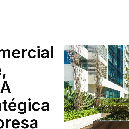
mercial
,
 A
atégica
presa