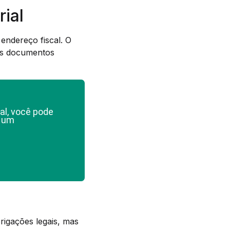
ial
endereço fiscal. O
 os documentos
al, você pode
e um
igações legais, mas