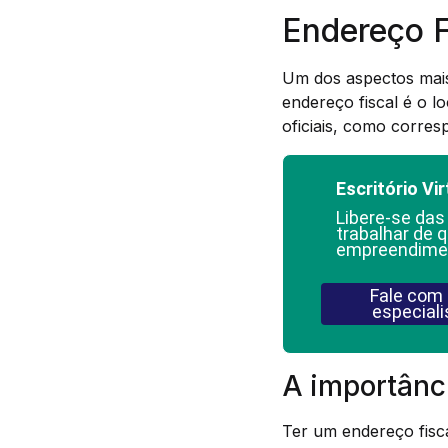
Endereço F
Um dos aspectos mais
endereço fiscal é o 
oficiais, como corresp
Escritório Vir
Libere-se das
trabalhar de q
empreendime
Fale com
especiali
A importânci
Ter um endereço fisc