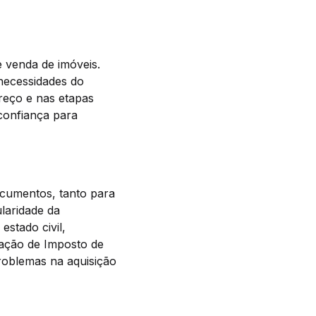
e venda de imóveis.
necessidades do
reço e nas etapas
confiança para
ocumentos, tanto para
laridade da
stado civil,
ração de Imposto de
roblemas na aquisição