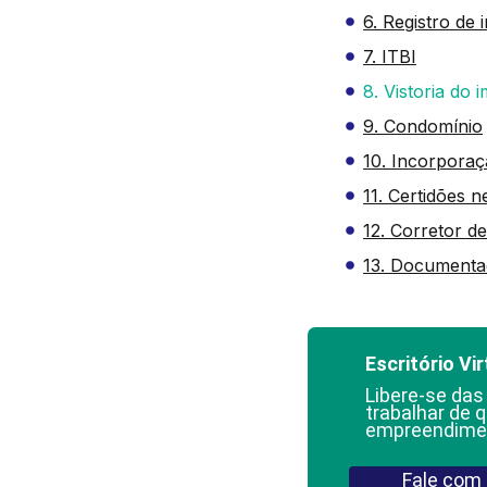
6. Registro de 
7. ITBI
8. Vistoria do 
9. Condomínio
10. Incorporaçã
11. Certidões n
12. Corretor d
13. Documenta
Escritório Vir
Libere-se das
trabalhar de q
empreendime
Fale com