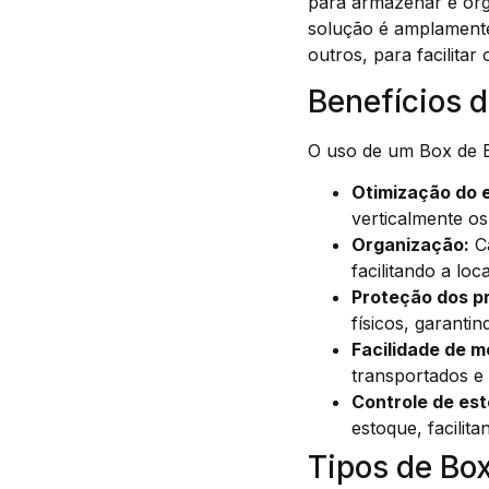
para armazenar e org
solução é amplamente 
outros, para facilita
Benefícios 
O uso de um Box de Es
Otimização do 
verticalmente o
Organização:
Ca
facilitando a lo
Proteção dos p
físicos, garanti
Facilidade de 
transportados e
Controle de es
estoque, facilit
Tipos de Bo