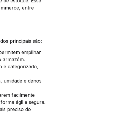
e de estoque. Essa
commerce, entre
os principais são:
permitem empilhar
no armazém.
o e categorizado,
a, umidade e danos
erem facilmente
orma ágil e segura.
is preciso do