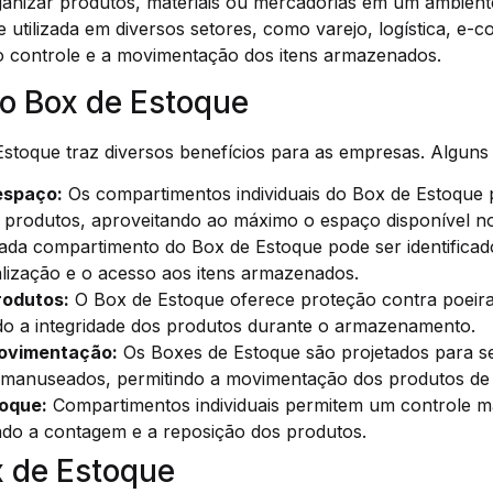
anizar produtos, materiais ou mercadorias em um ambient
utilizada em diversos setores, como varejo, logística, e-
r o controle e a movimentação dos itens armazenados.
do Box de Estoque
toque traz diversos benefícios para as empresas. Alguns d
espaço:
Os compartimentos individuais do Box de Estoque 
s produtos, aproveitando ao máximo o espaço disponível 
da compartimento do Box de Estoque pode ser identificad
calização e o acesso aos itens armazenados.
rodutos:
O Box de Estoque oferece proteção contra poeir
ndo a integridade dos produtos durante o armazenamento.
movimentação:
Os Boxes de Estoque são projetados para s
 manuseados, permitindo a movimentação dos produtos de f
toque:
Compartimentos individuais permitem um controle ma
ando a contagem e a reposição dos produtos.
x de Estoque