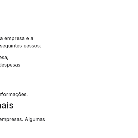
da empresa e a
 seguintes passos:
esa;
 despesas
informações.
nais
 empresas. Algumas