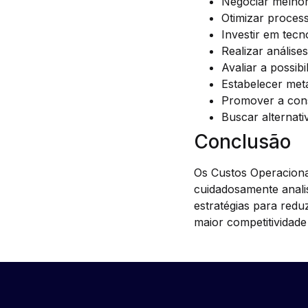
Negociar melho
Otimizar process
Investir em tecn
Realizar análise
Avaliar a possibi
Estabelecer meta
Promover a cons
Buscar alternat
Conclusão
Os Custos Operaciona
cuidadosamente anali
estratégias para redu
maior competitividad