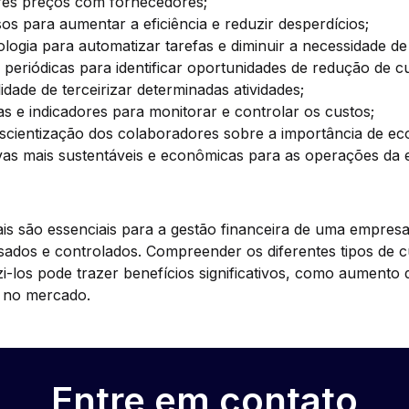
res preços com fornecedores;
os para aumentar a eficiência e reduzir desperdícios;
ologia para automatizar tarefas e diminuir a necessidade d
s periódicas para identificar oportunidades de redução de c
lidade de terceirizar determinadas atividades;
s e indicadores para monitorar e controlar os custos;
cientização dos colaboradores sobre a importância de ec
ivas mais sustentáveis e econômicas para as operações da
is são essenciais para a gestão financeira de uma empres
sados e controlados. Compreender os diferentes tipos de c
zi-los pode trazer benefícios significativos, como aumento d
e no mercado.
Entre em contato