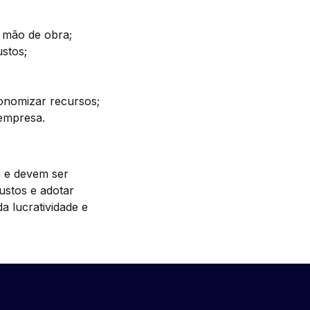
e mão de obra;
ustos;
onomizar recursos;
 empresa.
a e devem ser
ustos e adotar
a lucratividade e