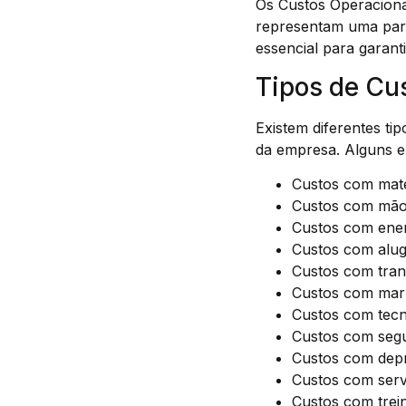
Os Custos Operaciona
representam uma parce
essencial para garant
Tipos de Cu
Existem diferentes t
da empresa. Alguns 
Custos com maté
Custos com mão
Custos com energ
Custos com alug
Custos com trans
Custos com mark
Custos com tecn
Custos com segu
Custos com depr
Custos com servi
Custos com trei