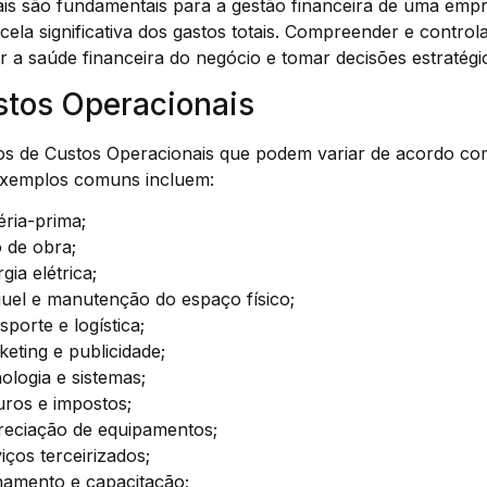
is são fundamentais para a gestão financeira de uma empr
la significativa dos gastos totais. Compreender e control
ir a saúde financeira do negócio e tomar decisões estratégic
stos Operacionais
ipos de Custos Operacionais que podem variar de acordo co
exemplos comuns incluem:
ria-prima;
 de obra;
ia elétrica;
uel e manutenção do espaço físico;
porte e logística;
eting e publicidade;
ologia e sistemas;
ros e impostos;
eciação de equipamentos;
ços terceirizados;
namento e capacitação;