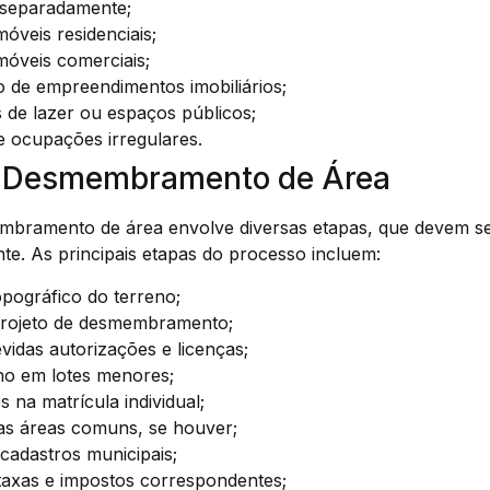
 separadamente;
óveis residenciais;
móveis comerciais;
 de empreendimentos imobiliários;
 de lazer ou espaços públicos;
e ocupações irregulares.
e Desmembramento de Área
bramento de área envolve diversas etapas, que devem se
nte. As principais etapas do processo incluem:
pográfico do terreno;
projeto de desmembramento;
idas autorizações e licenças;
eno em lotes menores;
s na matrícula individual;
as áreas comuns, se houver;
cadastros municipais;
axas e impostos correspondentes;