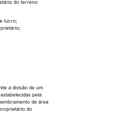
tário do terreno
e lucro;
rietário;
te a divisão de um
estabelecidas pela
esmembramento de área
proprietário do