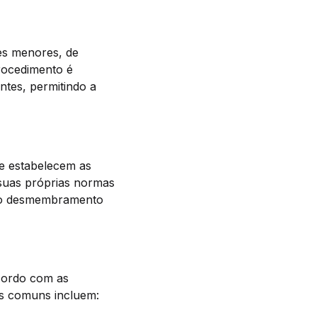
es menores, de
rocedimento é
ntes, permitindo a
e estabelecem as
r suas próprias normas
iar o desmembramento
acordo com as
ais comuns incluem: