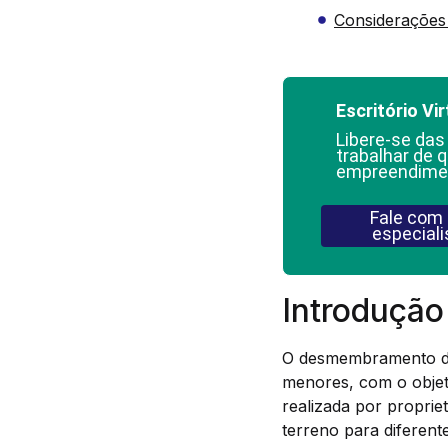
Considerações 
Escritório Vir
Libere-se das
trabalhar de q
empreendime
Fale com
especiali
Introdução
O desmembramento de 
menores, com o objet
realizada por proprie
terreno para diferente