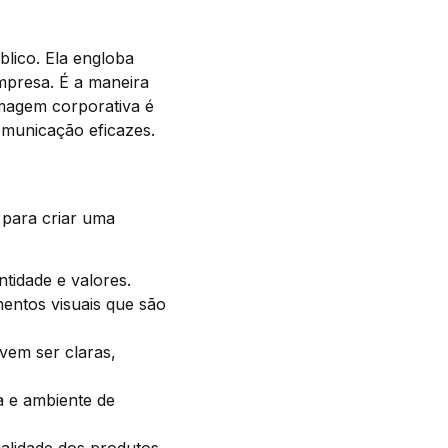
lico. Ela engloba
mpresa. É a maneira
magem corporativa é
omunicação eficazes.
 para criar uma
tidade e valores.
mentos visuais que são
vem ser claras,
a e ambiente de