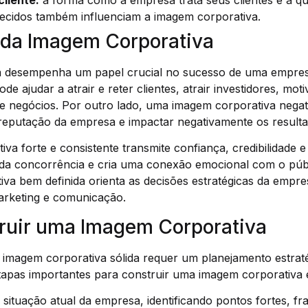
cliente:
a forma como a empresa trata seus clientes e a qu
recidos também influenciam a imagem corporativa.
 da Imagem Corporativa
a desempenha um papel crucial no sucesso de uma empr
ode ajudar a atrair e reter clientes, atrair investidores, mot
de negócios. Por outro lado, uma imagem corporativa negat
a reputação da empresa e impactar negativamente os resulta
a forte e consistente transmite confiança, credibilidade e 
 da concorrência e cria uma conexão emocional com o públ
va bem definida orienta as decisões estratégicas da empr
arketing e comunicação.
uir uma Imagem Corporativa
imagem corporativa sólida requer um planejamento estraté
tapas importantes para construir uma imagem corporativa e
 situação atual da empresa, identificando pontos fortes, f