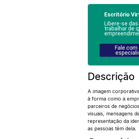
Escritório Vir
Libere-se das
trabalhar de q
empreendime
Fale com
especiali
Descrição
A imagem corporativa
à forma como a empres
parceiros de negócio
visuais, mensagens d
representação da ide
as pessoas têm dela.