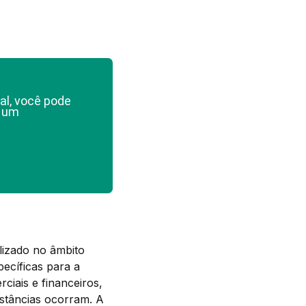
al, você pode
e um
lizado no âmbito
pecíficas para a
ciais e financeiros,
nstâncias ocorram. A