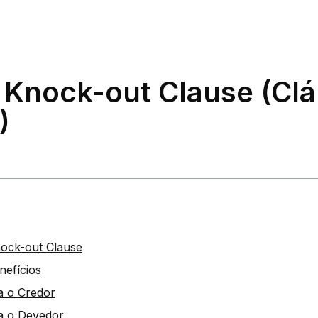
 Knock-out Clause (Cl
)
ock-out Clause
nefícios
a o Credor
ra o Devedor