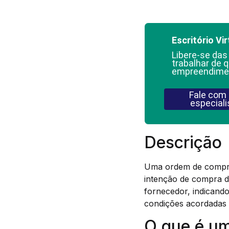
Escritório Vir
Libere-se das
trabalhar de q
empreendime
Fale com
especiali
Descrição
Uma ordem de compra 
intenção de compra d
fornecedor, indicand
condições acordadas 
O que é u