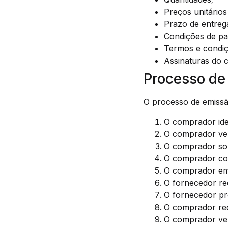
Preços unitários 
Prazo de entreg
Condições de p
Termos e condiçõ
Assinaturas do 
Processo d
O processo de emissã
O comprador iden
O comprador ver
O comprador sol
O comprador com
O comprador em
O fornecedor re
O fornecedor pre
O comprador rec
O comprador veri