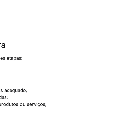
ra
es etapas:
is adequado;
das;
produtos ou serviços;