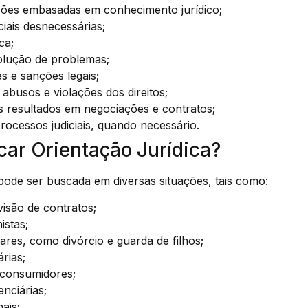
ões embasadas em conhecimento jurídico;
ciais desnecessárias;
ca;
solução de problemas;
es e sanções legais;
abusos e violações dos direitos;
 resultados em negociações e contratos;
rocessos judiciais, quando necessário.
ar Orientação Jurídica?
 pode ser buscada em diversas situações, tais como:
isão de contratos;
istas;
ares, como divórcio e guarda de filhos;
rias;
consumidores;
nciárias;
ais;