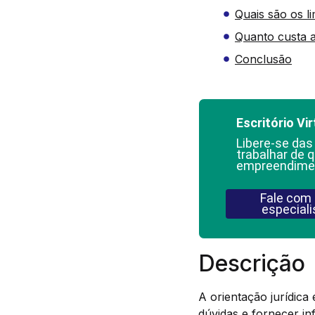
Quais são os li
Quanto custa a
Conclusão
Escritório Vir
Libere-se das
trabalhar de q
empreendime
Fale com
especiali
Descrição
A orientação jurídica 
dúvidas e fornecer in