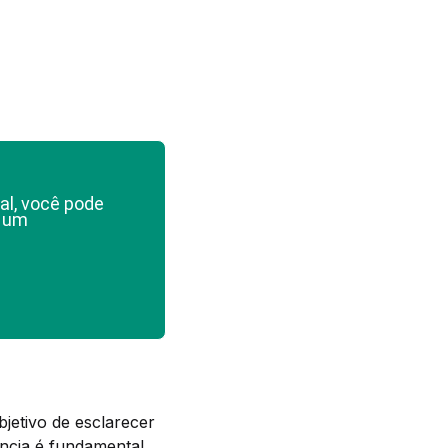
al, você pode
e um
bjetivo de esclarecer
ência é fundamental