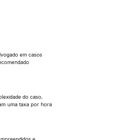
 advogado em casos
 recomendado
plexidade do caso.
ram uma taxa por hora
compreendidos e