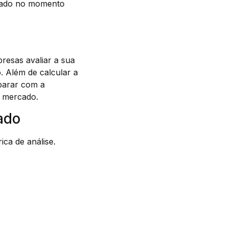
rcado no momento
resas avaliar a sua
. Além de calcular a
parar com a
e mercado.
ado
ca de análise.