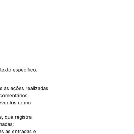
exto específico.
as as ações realizadas
 comentários;
a eventos como
s, que registra
madas;
as as entradas e