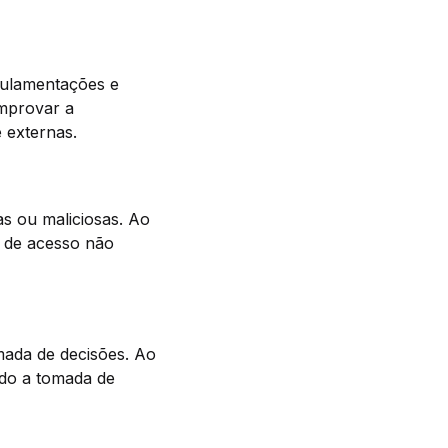
egulamentações e
omprovar a
 externas.
as ou maliciosas. Ao
s de acesso não
mada de decisões. Ao
ando a tomada de