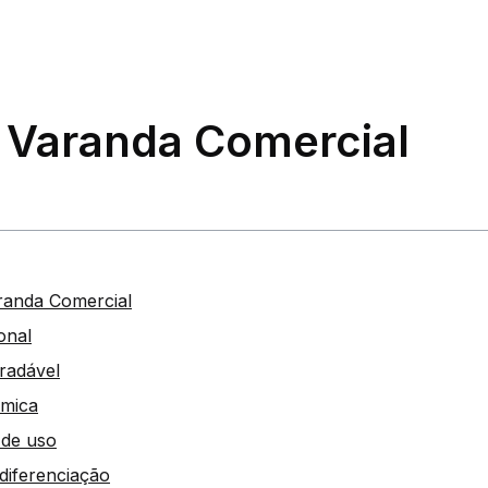
: Varanda Comercial
randa Comercial
onal
radável
âmica
e de uso
 diferenciação