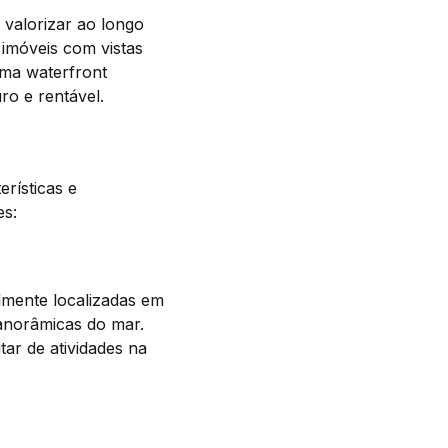
 valorizar ao longo
 imóveis com vistas
uma waterfront
o e rentável.
rísticas e
es:
lmente localizadas em
panorâmicas do mar.
ar de atividades na