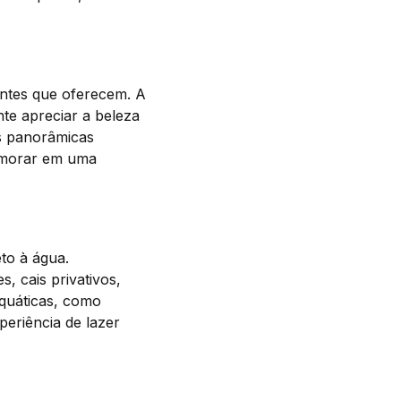
antes que oferecem. A
te apreciar a beleza
as panorâmicas
e morar em uma
to à água.
, cais privativos,
aquáticas, como
eriência de lazer