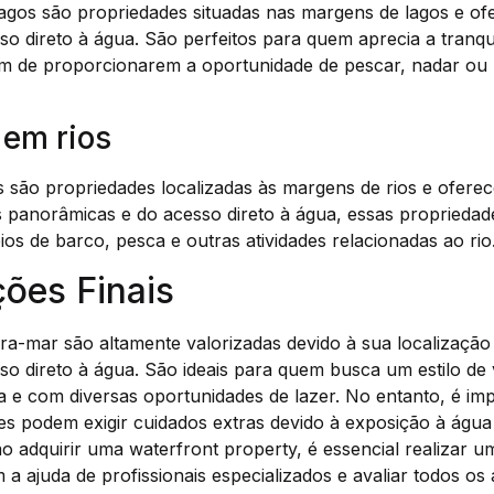
lagos são propriedades situadas nas margens de lagos e of
o direto à água. São perfeitos para quem aprecia a tranqui
ém de proporcionarem a oportunidade de pescar, nadar ou 
 em rios
s são propriedades localizadas às margens de rios e oferec
as panorâmicas e do acesso direto à água, essas proprieda
ios de barco, pesca e outras atividades relacionadas ao rio
ões Finais
ra-mar são altamente valorizadas devido à sua localização p
o direto à água. São ideais para quem busca um estilo de v
 e com diversas oportunidades de lazer. No entanto, é im
es podem exigir cuidados extras devido à exposição à água
 ao adquirir uma waterfront property, é essencial realizar 
 a ajuda de profissionais especializados e avaliar todos os